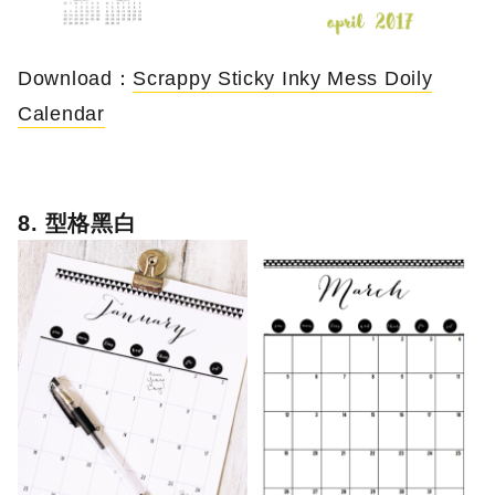
Download：
Scrappy Sticky Inky Mess Doily
Calendar
8. 型格黑白