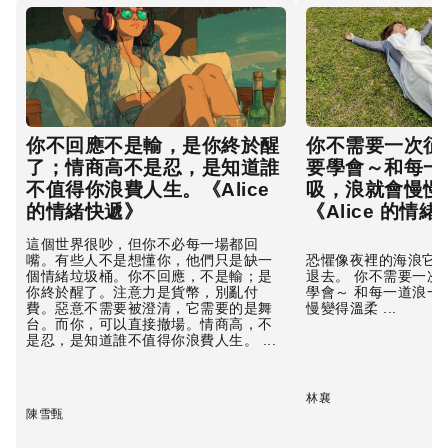
你不回應不是輸，是你終於醒
你不需要一次征
了；情商高不是忍，是知道誰
要學會～和每一
不值得你浪費人生。《Alice
吸，浪就會慢慢
的情緒快遞》
《Alice 的情
這個世界很吵，但你不必每一場都回
嘴。有些人不是想懂你，他們只是缺一
恐懼像夜裡的海浪它會
個情緒垃圾桶。你不回應，不是輸；是
退去。 你不需要一次
你終於醒了。注意力是貨幣，別亂付
學會～ 和每一道浪一
費。惡意不需要被澄清，它需要的是舞
慢變得溫柔 ...
台。而你，可以直接撤場。情商高，不
是忍，是知道誰不值得你浪費人生。 ...
林襄
陳雪甄