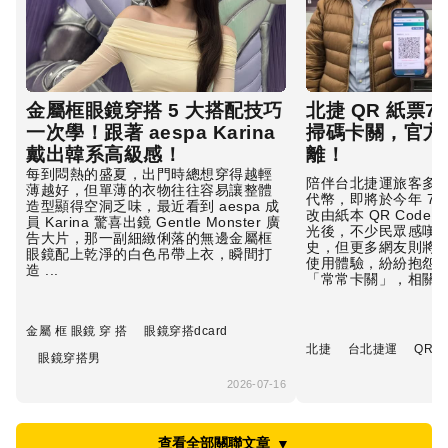
金屬框眼鏡穿搭 5 大搭配技巧
北捷 QR 紙票
一次學！跟著 aespa Karina
掃碼卡關，官方
戴出韓系高級感！
離！
每到悶熱的盛夏，出門時總想穿得越輕
陪伴台北捷運旅客多
薄越好，但單薄的衣物往往容易讓整體
代幣，即將於今年 7
造型顯得空洞乏味，最近看到 aespa 成
改由紙本 QR Code
員 Karina 驚喜出鏡 Gentle Monster 廣
光後，不少民眾感嘆
告大片，那一副細緻俐落的無邊金屬框
史，但更多網友則將
眼鏡配上乾淨的白色吊帶上衣，瞬間打
使用體驗，紛紛抱怨
造 ...
「常常卡關」，相關話題
金屬 框 眼鏡 穿 搭
眼鏡穿搭dcard
北捷
台北捷運
QR C
眼鏡穿搭男
2026-07-16
查看全部關聯文章
▼