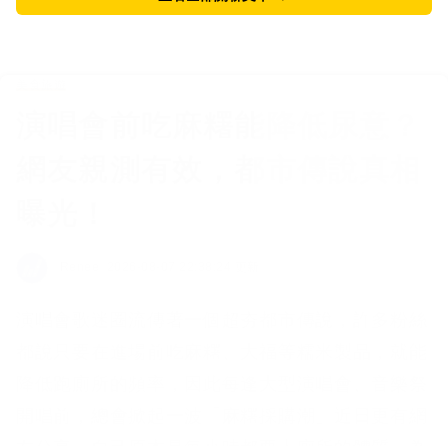
美食旅遊
演唱會前吃麻糬能降低尿意？
網友親測有效，都市傳說真相
曝光！
Renee
2026-08-07 22:38:24 更新
演唱會歌迷圈流傳著一個超夯都市傳說，許多粉絲
都說只要在進場前吃麻糬、大福等糯米製品，就能
降低跑廁所的頻率，因此每逢大型演唱會、音樂祭
開唱前，總會掀起一波「麻糬採購潮」近日更有網